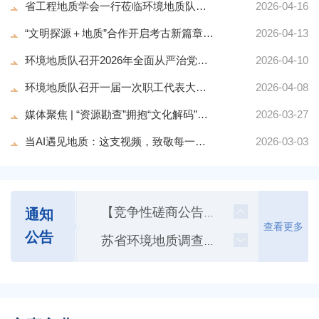
省工程地质学会一行莅临环境地质队、省工勘院调研交流
2026-04-16
“文明探源＋地质”合作开启考古新篇章——环境地质队与...
2026-04-13
环境地质队召开2026年全面从严治党工作会议
2026-04-10
环境地质队召开一届一次职工代表大会暨2026年工作会...
2026-04-08
媒体聚焦 | “资源勘查”拥抱“文化解码”，让地质遗...
2026-03-27
【竞争性磋商成交结果公告】江苏省苏中凹陷典型地区地热清洁能源评价与高效开发利用示范项目HAR-1井高...
当AI遇见地质：这支视频，致敬每一位即将出征的你！
2026-03-03
2026-06-10
竞争性磋商公告-江苏省苏中凹陷典型地区地热清洁能源评价与高效开发利用示范项目HAR-1井高温热泵多级...
2026-05-27
【成交结果公告】宜溧地区压缩空气储能项目选址环境影响评价
通知
2026-04-24
【竞争性磋商公告】宜溧地区压缩空气储能项目选址环境影响评价
查看更多
公告
2026-04-07
苏省环境地质调查大队2026年度部门整体支出绩效目标
2026-03-18