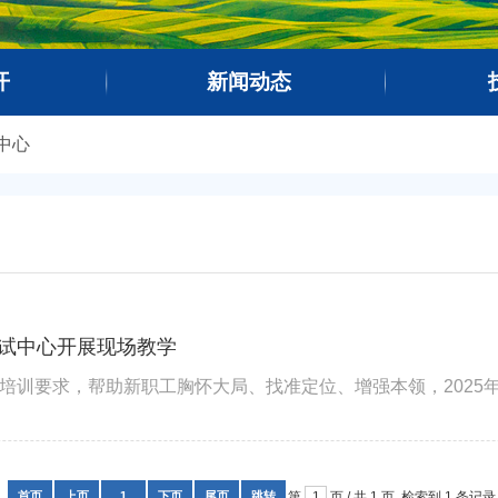
开
新闻动态
中心
试中心开展现场教学
首页
上页
1
下页
尾页
跳转
第
页 / 共
1
页, 检索到 1 条记录