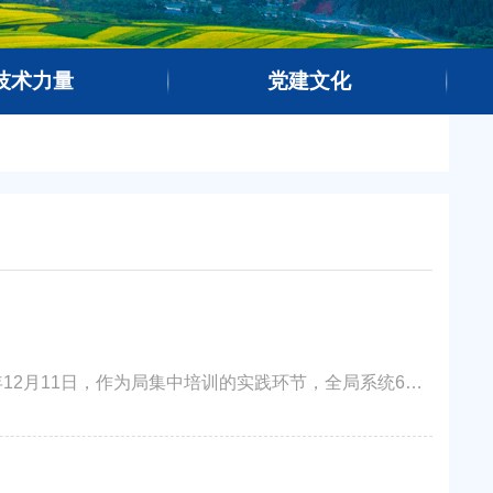
技术力量
党建文化
为深入贯彻落实局新招录人员入职教育培训要求，帮助新职工胸怀大局、找准定位、增强本领，2025年12月11日，作为局集中培训的实践环节，全局系统60余名新入职职工走进环境地质队测试中心，开展现场教学活动...……